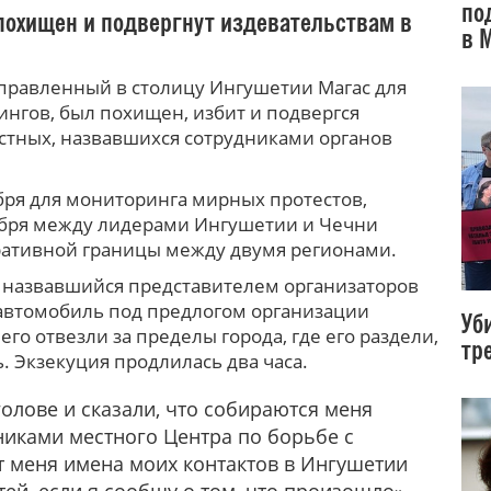
по
л похищен и подвергнут издевательствам в
в 
направленный в столицу Ингушетии Магас для
нгов, был похищен, избит и подвергся
стных, назвавшихся сотрудниками органов
бря для мониторинга мирных протестов,
ября между лидерами Ингушетии и Чечни
ативной границы между двумя регионами.
 назвавшийся представителем организаторов
й автомобиль под предлогом организации
Уб
го отвезли за пределы города, где его раздели,
тр
. Экзекуция продлилась два часа.
голове и сказали, что собираются меня
никами местного Центра по борьбе с
т меня имена моих контактов в Ингушетии