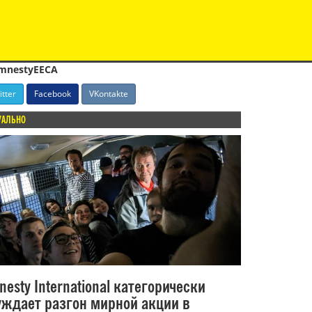
mnestyEECA
itter
Facebook
VKontakte
УАЛЬНО
nesty International категорически
уждает разгон мирной акции в