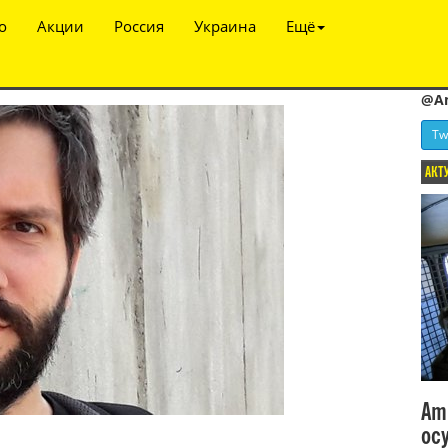
о
Акции
Россия
Украина
Ещё
@A
Tw
АКТ
Am
ос