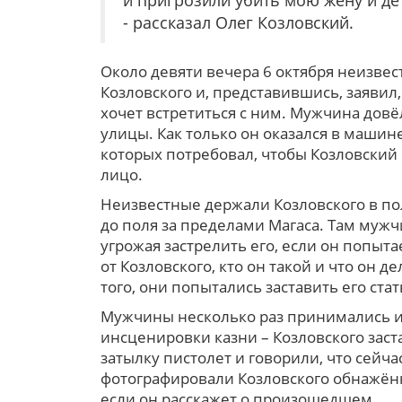
и пригрозили убить мою жену и дет
- рассказал Олег Козловский.
Около девяти вечера 6 октября неизвес
Козловского и, представившись, заявил,
хочет встретиться с ним. Мужчина довё
улицы. Как только он оказался в машине
которых потребовал, чтобы Козловский 
лицо.
Неизвестные держали Козловского в по
до поля за пределами Магаса. Там мужч
угрожая застрелить его, если он попыт
от Козловского, кто он такой и что он де
того, они попытались заставить его ста
Мужчины несколько раз принимались из
инсценировки казни – Козловского заст
затылку пистолет и говорили, что сейча
фотографировали Козловского обнажён
если он расскажет о произошедшем.