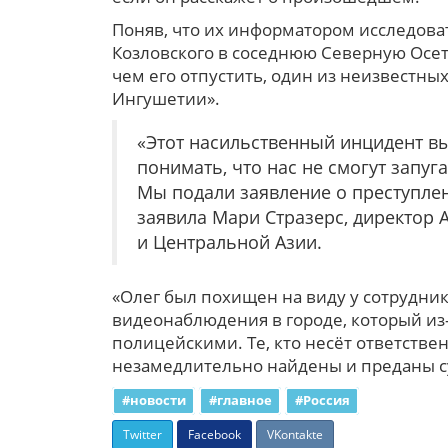
Поняв, что их информатором исследова
Козловского в соседнюю Северную Осет
чем его отпустить, один из неизвестны
Ингушетии».
«Этот насильственный инцидент вы
понимать, что нас не смогут запуг
Мы подали заявление о преступлен
заявила Мари Стразерс, директор A
и Центральной Азии.
«Олег был похищен на виду у сотрудник
видеонаблюдения в городе, который из
полицейскими. Те, кто несёт ответствен
незамедлительно найдены и преданы су
#новости
#главное
#Россия
Twitter
Facebook
VKontakte