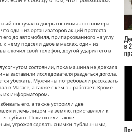
ей, если я сообщу о том, что произошло»,
тный постучал в дверь гостиничного номера
 что один из организаторов акций протеста
л его до автомобиля, припаркованного на углу
Де
, к нему подсели двое в масках, один из
в 
выключил свой телефон, другой ударил его в
пр
лусогнутом состоянии, пока машина не доехала
ины заставили исследователя раздеться догола,
ается убежать. Мужчины потребовали рассказать
лал в Магасе, а также с кем он работает. Кроме
ть их информатором.
бивать его, а также устроили две
авляли лечь лицом на землю, приставляли к
с его убьют. Похитители также
ным, угрожая сделать снимки публичными,
По