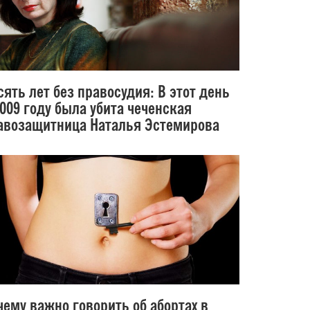
сять лет без правосудия: В этот день
2009 году была убита чеченская
авозащитница Наталья Эстемирова
чему важно говорить об абортах в