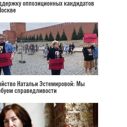
ддержку оппозиционных кандидатов
Москве
ийство Натальи Эстемировой: Мы
ебуем справедливости